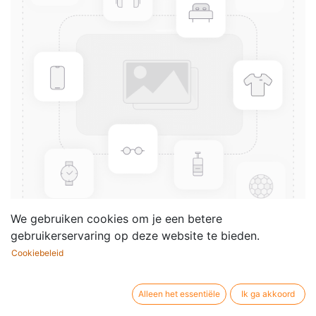
We gebruiken cookies om je een betere
gebruikerservaring op deze website te bieden.
Cookiebeleid
18 Fugues in 2 parts
Componist /
de Regt Hendrik
Alleen het essentiële
Ik ga akkoord
auteur: