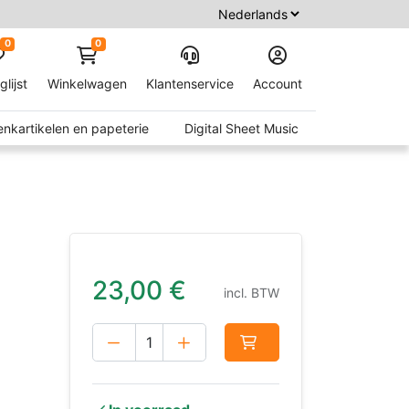
0
0
glijst
Winkelwagen
Klantenservice
Account
nkartikelen en papeterie
Digital Sheet Music
23,00
€
incl. BTW