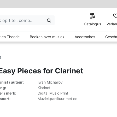
Catalogus
Verlan
 en Theorie
Boeken over muziek
Accessoires
Gesche
t
Easy Pieces for Clarinet
ist / auteur:
Iwan Michailov
ing:
Klarinet
er / merk:
Digital Music Print
lsoort:
Muziekpartituur met cd