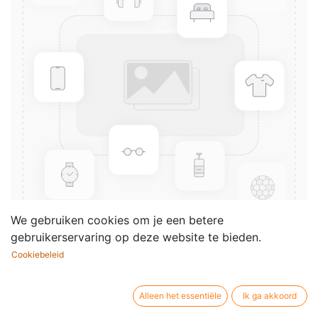
We gebruiken cookies om je een betere
gebruikerservaring op deze website te bieden.
Cookiebeleid
Funk It Up!
Componist /
Joos Creteur
Alleen het essentiële
Ik ga akkoord
auteur: