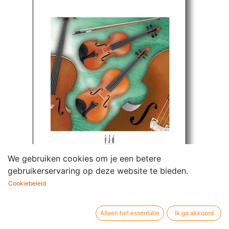
We gebruiken cookies om je een betere
gebruikerservaring op deze website te bieden.
Cookiebeleid
Forever Joyful! (Score & parts)
Componist /
Brian Balmages
Alleen het essentiële
Ik ga akkoord
auteur: