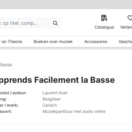
Catalogus
Verlan
 en Theorie
Boeken over muziek
Accessoires
Gesche
 Basse
pprends Facilement la Basse
ist / auteur:
Laurent Huet
ing:
Basgitaar
er / merk:
Carisch
lsoort:
Muziekpartituur met audio online