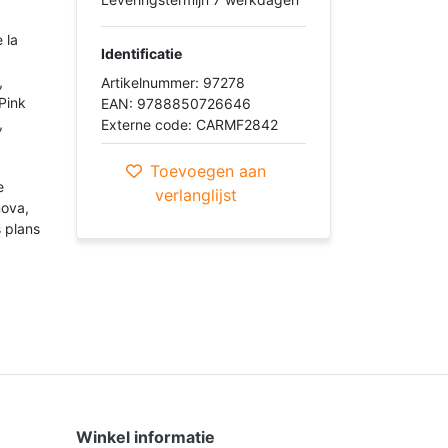
 la
Identificatie
,
Artikelnummer: 97278
Pink
EAN: 9788850726646
,
Externe code: CARMF2842
Toevoegen aan
e
verlanglijst
nova,
 plans
Winkel informatie