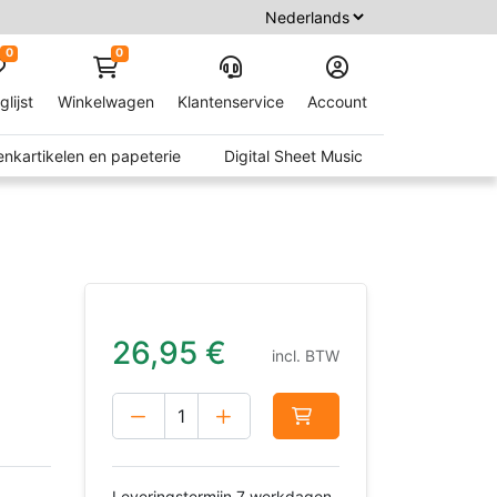
0
0
glijst
Winkelwagen
Klantenservice
Account
nkartikelen en papeterie
Digital Sheet Music
26,95
€
incl. BTW
Leveringstermijn 7 werkdagen