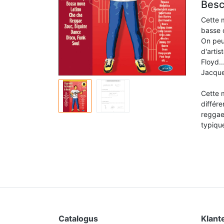
Besc
Cette 
basse 
On peut
d'arti
Floyd..
Jacque
Cette 
différe
reggae
typique
Catalogus
Klant