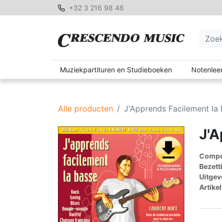
+32 3 216 98 46
Muziekpartituren en Studieboeken
Notenleer
Alle producten
J'Apprends Facilement la
J'A
Compon
Bezett
Uitgev
Artike