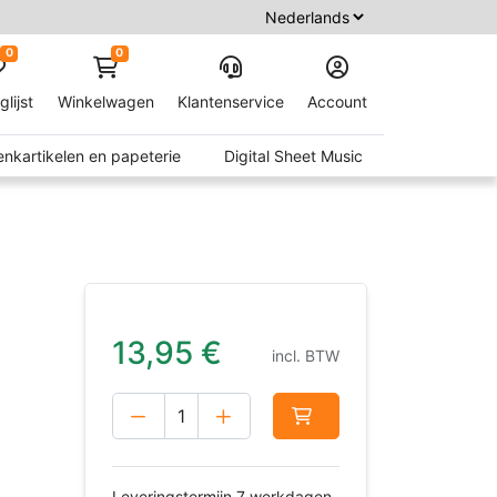
0
0
glijst
Winkelwagen
Klantenservice
Account
nkartikelen en papeterie
Digital Sheet Music
13,95
€
incl. BTW
Leveringstermijn 7 werkdagen