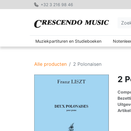
+32 3 216 98 46
Muziekpartituren en Studieboeken
Notenleer
Alle producten
2 Polonaisen
2 P
Compon
Bezett
Uitgev
Artike