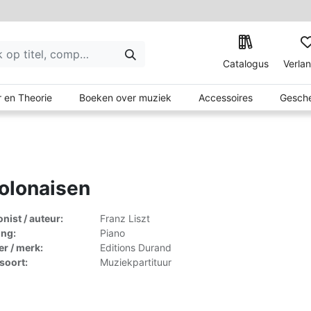
Catalogus
Verlan
 en Theorie
Boeken over muziek
Accessoires
Gesche
olonaisen
ist / auteur:
Franz Liszt
ing:
Piano
er / merk:
Editions Durand
lsoort:
Muziekpartituur