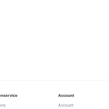
enservice
Account
ons
Account