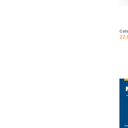
Cats
22,