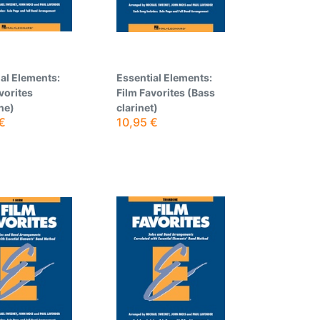
al Elements:
Essential Elements:
vorites
Film Favorites (Bass
ne)
clarinet)
€
10,95
€