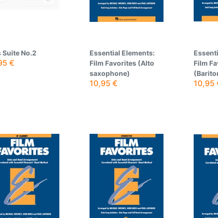
 Suite No.2
Essential Elements:
Essenti
95
€
Film Favorites (Alto
Film Fa
saxophone)
(Barito
10,95
€
10,95