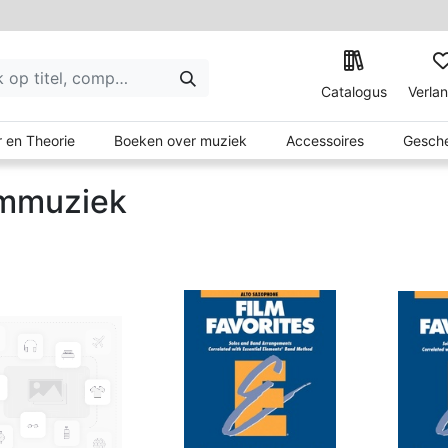
Catalogus
Verlan
 en Theorie
Boeken over muziek
Accessoires
Gesche
lmmuziek