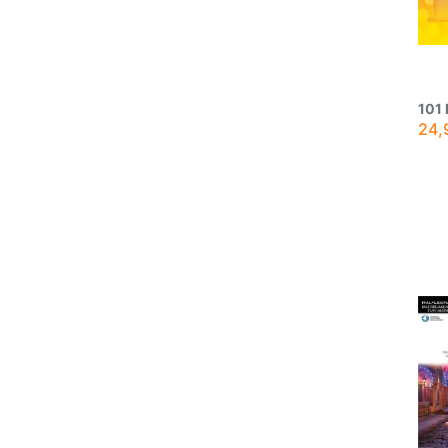
101
24,