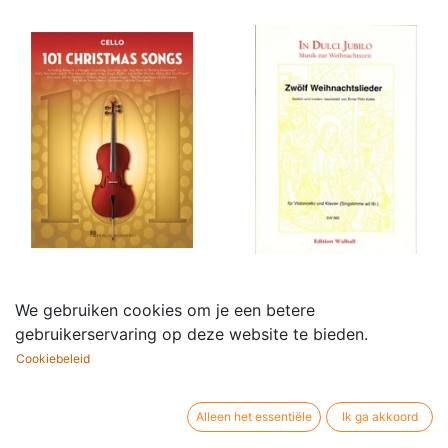
101 Christmas Songs
12 Weihnachtslieder
We gebruiken cookies om je een betere
20,95
€
17,80
€
gebruikerservaring op deze website te bieden.
Cookiebeleid
Alleen het essentiële
Ik ga akkoord