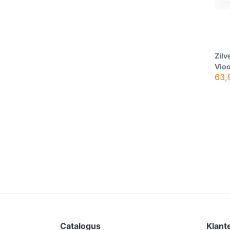
Zilv
Vioo
63,
Catalogus
Klant