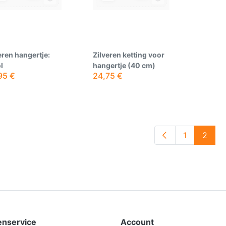
eren hangertje:
Zilveren ketting voor
l
hangertje (40 cm)
95
€
24,75
€
1
2
enservice
Account