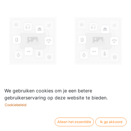
Blokfluit alt B ahorn
Blokfluit alt B ahorn
We gebruiken cookies om je een betere
2300 dubbele boring
4300 dubbele boring
gebruikerservaring op deze website te bieden.
259,00
€
360,00
€
Cookiebeleid
Alleen het essentiële
Ik ga akkoord