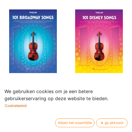
101 Broadway Songs
101 Disney Songs
We gebruiken cookies om je een betere
24,95
€
for Violin
gebruikerservaring op deze website te bieden.
21,95
€
Cookiebeleid
Alleen het essentiële
Ik ga akkoord