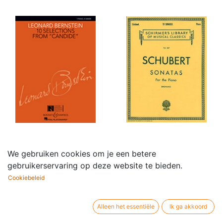
10 Selections from
10 Sonatas
We gebruiken cookies om je een betere
39,95
€
Candide
gebruikerservaring op deze website te bieden.
19,50
€
Cookiebeleid
Alleen het essentiële
Ik ga akkoord