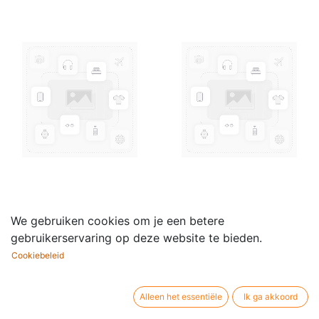
Graded Examinations
Graded Examinations
We gebruiken cookies om je een betere
in Dance - Grade 6
in Dance - Grade 7
gebruikerservaring op deze website te bieden.
(Male & female) - Music
(Female) - Music Book
Cookiebeleid
28,58
€
Book
29,90
€
Alleen het essentiële
Ik ga akkoord