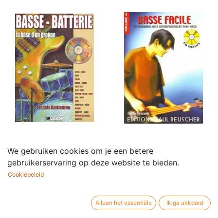
Basse - Batterie
Basse Facile - Vol.1
We gebruiken cookies om je een betere
32,60
€
25,50
€
gebruikerservaring op deze website te bieden.
Cookiebeleid
Alleen het essentiële
Ik ga akkoord