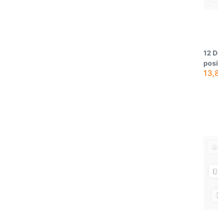
12 D
pos
13,