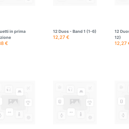
uetti in prima
12 Duos - Band 1 (1-6)
12 Duos
12,27
€
izione
12)
88
€
12,27