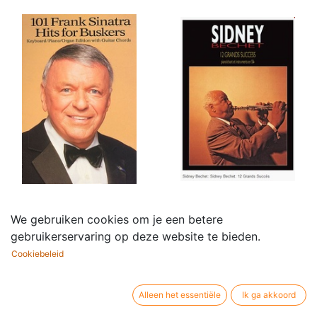
101 Frank Sinatra Hits
12 Grands Succès
We gebruiken cookies om je een betere
16,95
€
for Buskers
gebruikerservaring op deze website te bieden.
26,95
€
Cookiebeleid
Alleen het essentiële
Ik ga akkoord