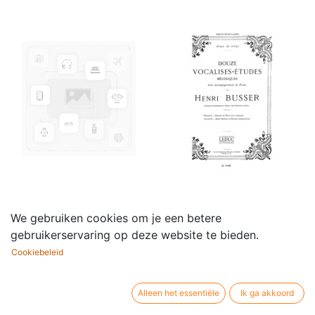
10 Easy Lessons: Learn
12 Vocalises-études
We gebruiken cookies om je een betere
to Sing
(Avec
gebruikerservaring op deze website te bieden.
22,50
€
accompagnement)
Cookiebeleid
36,95
€
Alleen het essentiële
Ik ga akkoord