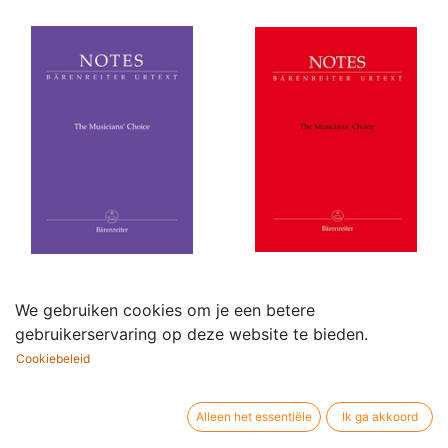
Notes - The Musician's
Notes - The Musicians'
We gebruiken cookies om je een betere
Choice Notebook
Choice Notebook
gebruikerservaring op deze website te bieden.
(Fauré purple cover)
(Mozart red cover)
Cookiebeleid
1,00
€
1,00
€
Alleen het essentiële
Ik ga akkoord