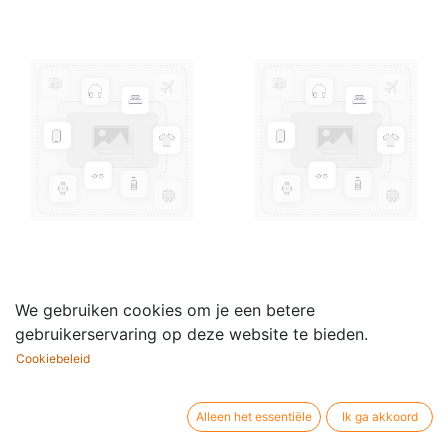
Star Nr.31, 12 Systeme
Star Nr.32, 12 Systeme
We gebruiken cookies om je een betere
(Quart quer) 34x27cm
(Bach, hoch)
gebruikerservaring op deze website te bieden.
1,20
€
0,95
€
Cookiebeleid
Alleen het essentiële
Ik ga akkoord